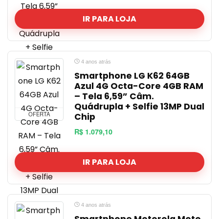
IR PARA LOJA
4 anos atrás
Smartphone LG K62 64GB
Azul 4G Octa-Core 4GB RAM
– Tela 6,59” Câm.
Quádrupla + Selfie 13MP Dual
OFERTA
Chip
R$ 1.079,10
IR PARA LOJA
4 anos atrás