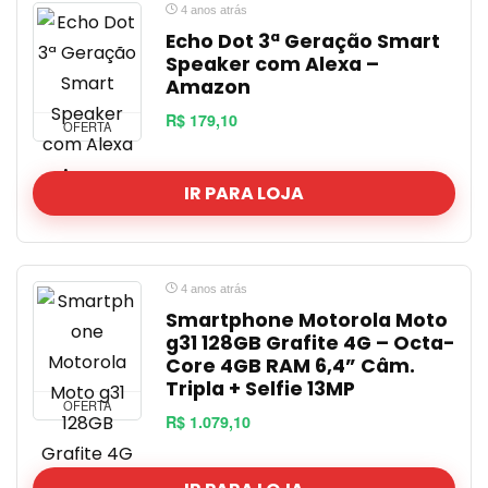
4 anos atrás
Echo Dot 3ª Geração Smart
Speaker com Alexa –
Amazon
R$ 179,10
OFERTA
IR PARA LOJA
4 anos atrás
Smartphone Motorola Moto
g31 128GB Grafite 4G – Octa-
Core 4GB RAM 6,4” Câm.
Tripla + Selfie 13MP
OFERTA
R$ 1.079,10