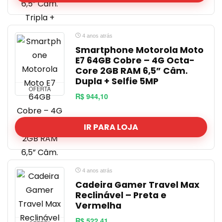
4 anos atrás
Smartphone Motorola Moto
E7 64GB Cobre – 4G Octa-
Core 2GB RAM 6,5” Câm.
Dupla + Selfie 5MP
OFERTA
R$ 944,10
IR PARA LOJA
4 anos atrás
Cadeira Gamer Travel Max
Reclinável – Preta e
Vermelha
R$ 522,41