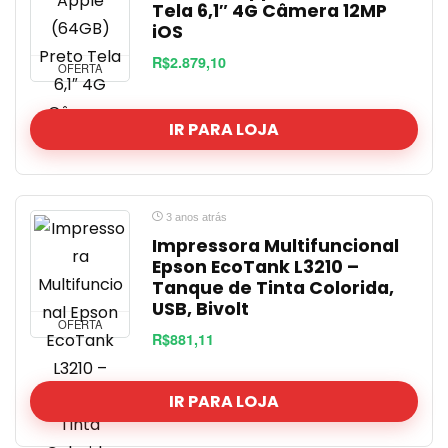
Tela 6,1″ 4G Câmera 12MP
Outros
iOS
Perfumes, Beleza e Saúde
R$2.879,10
Sem categoria
OFERTA
Smartphone e Tablet
Tecnologia
IR PARA LOJA
TOP OFERTA
Vestuário
Viagem
3 anos atrás
Todas as categorias
Impressora Multifuncional
Epson EcoTank L3210 –
Tanque de Tinta Colorida,
USB, Bivolt
OFERTA
R$881,11
IR PARA LOJA