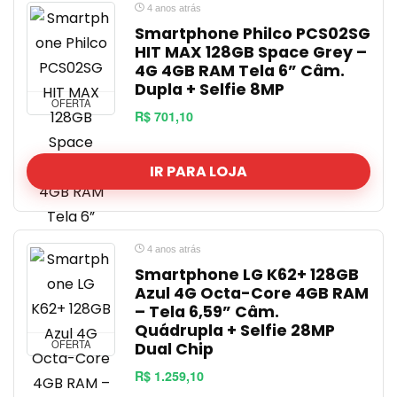
4 anos atrás
Smartphone Philco PCS02SG
HIT MAX 128GB Space Grey –
4G 4GB RAM Tela 6” Câm.
Dupla + Selfie 8MP
OFERTA
R$ 701,10
IR PARA LOJA
4 anos atrás
Smartphone LG K62+ 128GB
Azul 4G Octa-Core 4GB RAM
– Tela 6,59” Câm.
Quádrupla + Selfie 28MP
OFERTA
Dual Chip
R$ 1.259,10