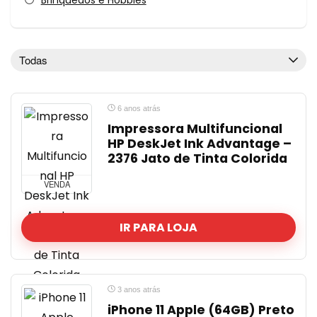
Brinquedos e Hobbies
Casa
Casa, Mesa e Banho
Cursos
Todas
Eletrodomésticos, Utensílios Domésticos
Eletrônicos, Áudios e Videos
6 anos atrás
Esporte, Fitness e Lazer
Impressora Multifuncional
ferramentas
HP DeskJet Ink Advantage –
Games
2376 Jato de Tinta Colorida
guia de compras
VENDA
Higiene e Limpeza
Informática
IR PARA LOJA
Livros, Filmes e Series
MARKETPLACES
material escolar
Moda e Calçados
3 anos atrás
Móveis e Decoração
iPhone 11 Apple (64GB) Preto