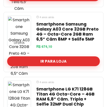
4 anos atrás
Smartphone Samsung
Galaxy A03 Core 32GB Preto
4G – Octa-Core 2GB Ram
6,5” Câm 8MP + Selife 5MP
OFERTA
R$ 674,10
IR PARA LOJA
4 anos atrás
Smartphone LG K71 128GB
Titan 4G Octa-Core – 4GB
RAM 6,8” Câm. Tripla +
Selfie 32MP Dual Chip