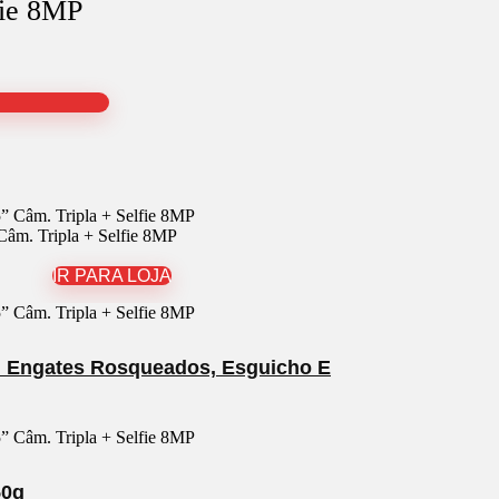
fie 8MP
âm. Tripla + Selfie 8MP
IR PARA LOJA
m Engates Rosqueados, Esguicho E
50g