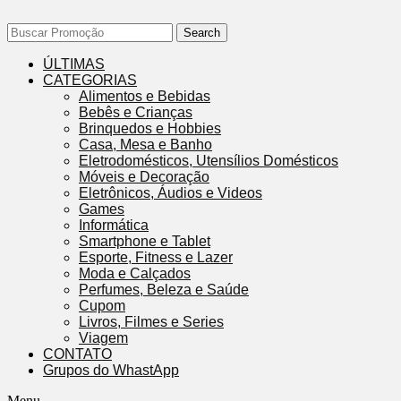
Search
ÚLTIMAS
CATEGORIAS
Alimentos e Bebidas
Bebês e Crianças
Brinquedos e Hobbies
Casa, Mesa e Banho
Eletrodomésticos, Utensílios Domésticos
Móveis e Decoração
Eletrônicos, Áudios e Videos
Games
Informática
Smartphone e Tablet
Esporte, Fitness e Lazer
Moda e Calçados
Perfumes, Beleza e Saúde
Cupom
Livros, Filmes e Series
Viagem
CONTATO
Grupos do WhastApp
Menu