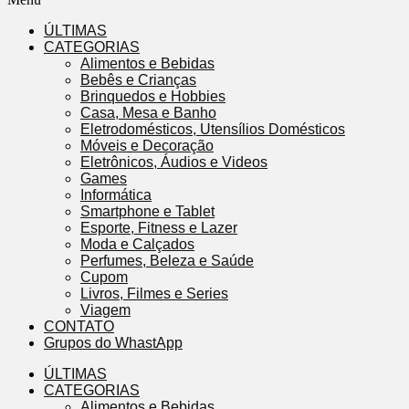
ÚLTIMAS
CATEGORIAS
Alimentos e Bebidas
Bebês e Crianças
Brinquedos e Hobbies
Casa, Mesa e Banho
Eletrodomésticos, Utensílios Domésticos
Móveis e Decoração
Eletrônicos, Áudios e Videos
Games
Informática
Smartphone e Tablet
Esporte, Fitness e Lazer
Moda e Calçados
Perfumes, Beleza e Saúde
Cupom
Livros, Filmes e Series
Viagem
CONTATO
Grupos do WhastApp
ÚLTIMAS
CATEGORIAS
Alimentos e Bebidas