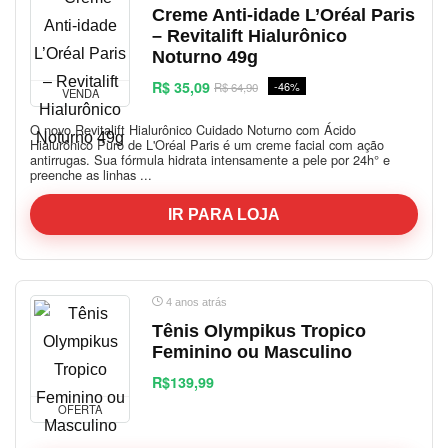
Creme Anti-idade L’Oréal Paris
– Revitalift Hialurônico
Noturno 49g
R$ 35,09
-46%
R$ 64,90
VENDA
O novo Revitalift Hialurônico Cuidado Noturno com Ácido
Hialurônico Puro de L'Oréal Paris é um creme facial com ação
antirrugas. Sua fórmula hidrata intensamente a pele por 24h° e
preenche as linhas ...
IR PARA LOJA
4 anos atrás
Tênis Olympikus Tropico
Feminino ou Masculino
R$139,99
OFERTA