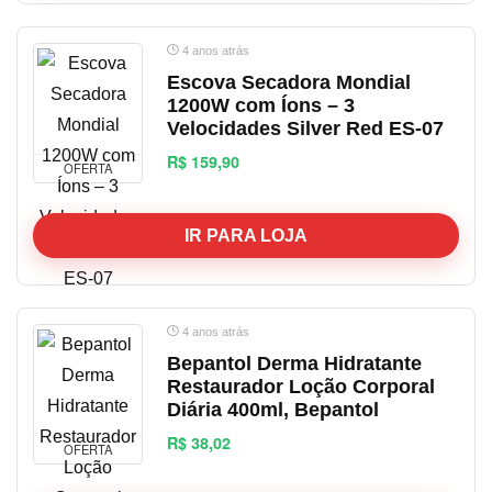
4 anos atrás
Escova Secadora Mondial
1200W com Íons – 3
Velocidades Silver Red ES-07
R$ 159,90
OFERTA
IR PARA LOJA
4 anos atrás
Bepantol Derma Hidratante
Restaurador Loção Corporal
Diária 400ml, Bepantol
R$ 38,02
OFERTA