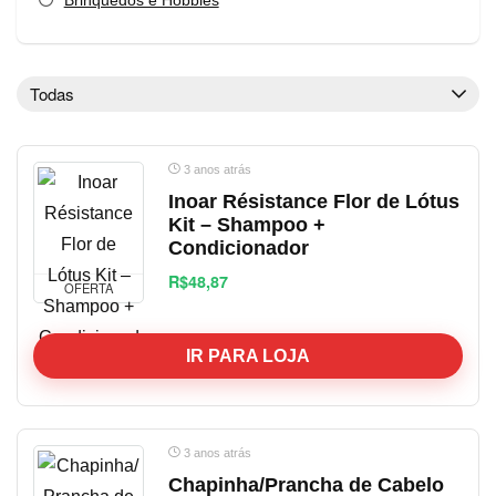
Brinquedos e Hobbies
Casa
Casa, Mesa e Banho
Cursos
Todas
Eletrodomésticos, Utensílios Domésticos
Eletrônicos, Áudios e Videos
3 anos atrás
Esporte, Fitness e Lazer
Inoar Résistance Flor de Lótus
ferramentas
Kit – Shampoo +
Games
Condicionador
guia de compras
R$48,87
OFERTA
Higiene e Limpeza
Informática
IR PARA LOJA
Livros, Filmes e Series
MARKETPLACES
material escolar
Moda e Calçados
3 anos atrás
Móveis e Decoração
Chapinha/Prancha de Cabelo