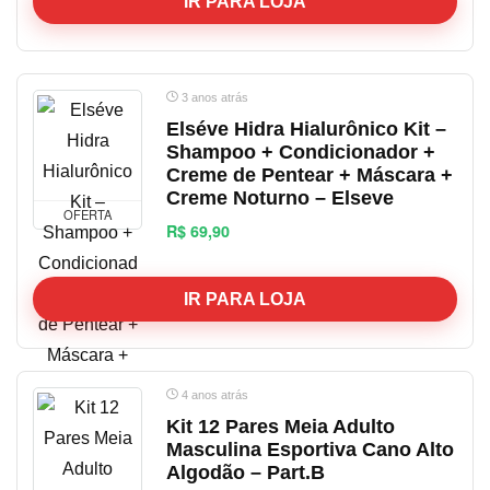
IR PARA LOJA
3 anos atrás
Elséve Hidra Hialurônico Kit –
Shampoo + Condicionador +
Creme de Pentear + Máscara +
Creme Noturno – Elseve
OFERTA
R$ 69,90
IR PARA LOJA
4 anos atrás
Kit 12 Pares Meia Adulto
Masculina Esportiva Cano Alto
Algodão – Part.B