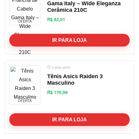
Gama Italy – Wide Eleganza
Outros
Cerâmica 210C
Perfumes, Beleza e Saúde
R$ 82,01
Sem categoria
OFERTA
Smartphone e Tablet
Tecnologia
IR PARA LOJA
TOP OFERTA
Vestuário
Viagem
3 anos atrás
Todas as categorias
Tênis Asics Raiden 3
Masculino
R$ 170,99
OFERTA
IR PARA LOJA