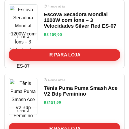
4 anos atrás
Escova Secadora Mondial
1200W com Íons – 3
Velocidades Silver Red ES-07
R$ 159,90
OFERTA
IR PARA LOJA
4 anos atrás
Tênis Puma Puma Smash Ace
V2 Bdp Feminino
R$151,99
OFERTA
IR PARA LOJA