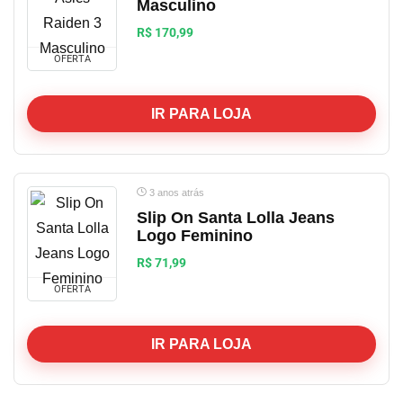
Masculino
Perfumes, Beleza e Saúde
R$ 170,99
Sem categoria
Smartphone e Tablet
OFERTA
Tecnologia
TOP OFERTA
IR PARA LOJA
Vestuário
Viagem
Todas as categorias
3 anos atrás
Slip On Santa Lolla Jeans
Logo Feminino
R$ 71,99
OFERTA
IR PARA LOJA