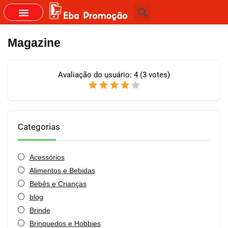
GRUPOS DO WHASTAPP
Magazine
Avaliação do usuário:
4
(
3
votes)
Categorias
Acessórios
Alimentos e Bebidas
Bebês e Crianças
blog
Brinde
Brinquedos e Hobbies