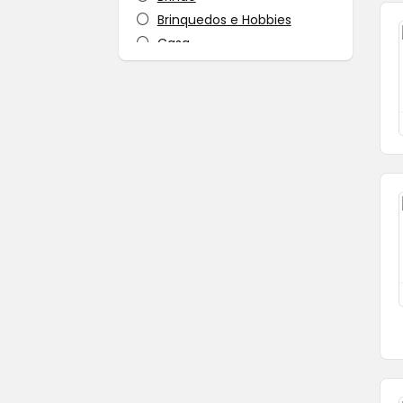
Brinquedos e Hobbies
Casa
Casa, Mesa e Banho
Cursos
Eletrodomésticos, Utensílios
Domésticos
Eletrônicos, Áudios e Videos
Esporte, Fitness e Lazer
ferramentas
Games
guia de compras
Higiene e Limpeza
Informática
Livros, Filmes e Series
MARKETPLACES
material escolar
Moda e Calçados