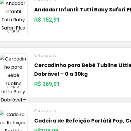
4 anos atrás
Andador Infantil Tutti Baby Safari P
R$ 152,91
OFERTA
4 anos atrás
Cercadinho para Bebê Tubline Littl
Dobrável – 0 a 30kg
R$ 269,91
OFERTA
4 anos atrás
Cadeira de Refeição Portátil Pop, 
R$199,99