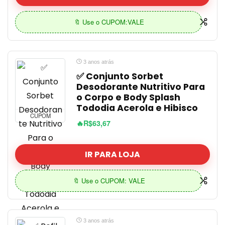
🔖 Use o CUPOM:VALE
3 anos atrás
✅ Conjunto Sorbet
Desodorante Nutritivo Para
o Corpo e Body Splash
Tododia Acerola e Hibisco
CUPOM
🔥R$63,67
IR PARA LOJA
🔖 Use o CUPOM: VALE
3 anos atrás