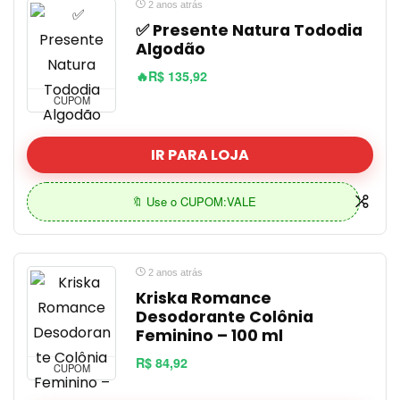
2 anos atrás
✅ Presente Natura Tododia
Algodão
🔥R$ 135,92
CUPOM
IR PARA LOJA
🔖 Use o CUPOM:VALE
2 anos atrás
Kriska Romance
Desodorante Colônia
Feminino – 100 ml
R$ 84,92
CUPOM