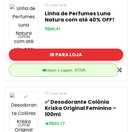
2 anos atrás
Linha de Perfumes Luna
Natura com até 40% OFF!
R$88,41
CUPOM
IR PARA LOJA
🎟️Usem o cupom: ATIVA
2 anos atrás
✅ Desodorante Colônia
Kriska Original Feminino –
100ml
🔥R$55,17
CUPOM