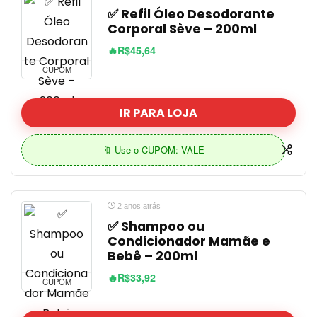
✅ Refil Óleo Desodorante
Corporal Sève – 200ml
🔥R$45,64
CUPOM
IR PARA LOJA
🔖 Use o CUPOM: VALE
2 anos atrás
✅ Shampoo ou
Condicionador Mamãe e
Bebê – 200ml
🔥R$33,92
CUPOM