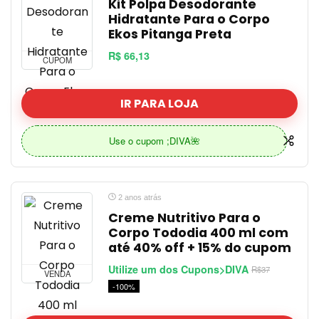
Kit Polpa Desodorante
Hidratante Para o Corpo
Ekos Pitanga Preta
R$ 66,13
CUPOM
IR PARA LOJA
Use o cupom ;DIVA🌺
2 anos atrás
Creme Nutritivo Para o
Corpo Tododia 400 ml com
até 40% off + 15% do cupom
Utilize um dos Cupons>DIVA
R$37
VENDA
-100%