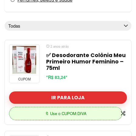
Perfumes, Beleza e Saúde
Sem categoria
TOP OFERTA
Todas as categorias
Todas
2 anos atrás
✅ Desodorante Colônia Meu
Primeiro Humor Feminino –
75ml
*R$ 83,24*
CUPOM
IR PARA LOJA
🔖 Use o CUPOM:DIVA