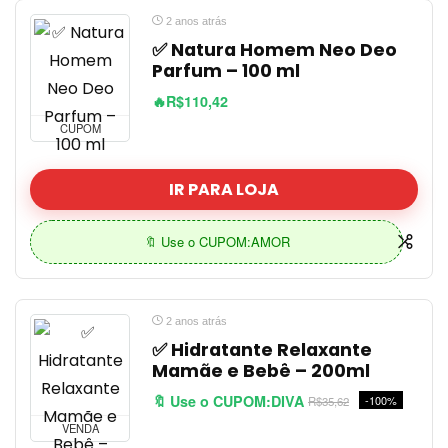
2 anos atrás
✅ Natura Homem Neo Deo
Parfum – 100 ml
🔥R$110,42
CUPOM
IR PARA LOJA
🔖 Use o CUPOM:AMOR
2 anos atrás
✅ Hidratante Relaxante
Mamãe e Bebê – 200ml
🔖 Use o CUPOM:DIVA
-100%
R$35,62
VENDA