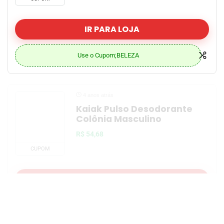
IR PARA LOJA
Use o Cupom;BELEZA
4 anos atrás
Kaiak Pulso Desodorante
Colônia Masculino
R$ 54,68
CUPOM
IR PARA LOJA
Use o CUPOM: VALI