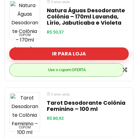
3 anos atrás
Natura Águas Desodorante
Colônia – 170ml Lavanda,
Lírio, Jabuticaba e Violeta
R$ 50,37
CUPOM
IR PARA LOJA
Use o cupom:OFERTA
3 anos atrás
Tarot Desodorante Colônia
Feminino – 100 ml
R$ 80,92
CUPOM