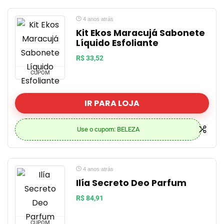
4 anos atrás
Kit Ekos Maracujá Sabonete
Líquido Esfoliante
R$ 33,52
CUPOM
IR PARA LOJA
Use o cupom: BELEZA
4 anos atrás
Ilía Secreto Deo Parfum
R$ 84,91
CUPOM