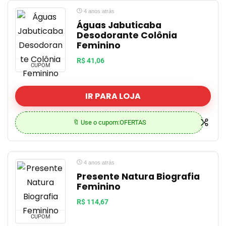
4 anos atrás
Águas Jabuticaba
Desodorante Colônia
Feminino
R$ 41,06
CUPOM
IR PARA LOJA
🔖 Use o cupom:OFERTAS
4 anos atrás
Presente Natura Biografia
Feminino
R$ 114,67
CUPOM