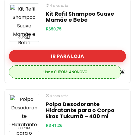
4 anos atrás
Kit Refil Shampoo Suave
Mamãe e Bebê
R$50,75
CUPOM
IR PARA LOJA
Use o CUPOM: ANONOVO
4 anos atrás
Polpa Desodorante
Hidratante para o Corpo
Ekos Tukumã – 400 ml
R$ 41,26
CUPOM