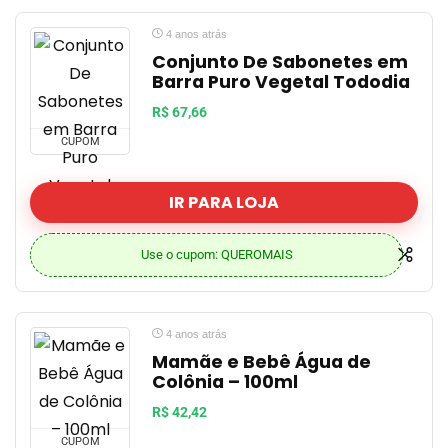
4 anos atrás
Conjunto De Sabonetes em
Barra Puro Vegetal Tododia
R$ 67,66
CUPOM
IR PARA LOJA
Use o cupom: QUEROMAIS
4 anos atrás
Mamãe e Bebê Água de
Colônia – 100ml
R$ 42,42
CUPOM