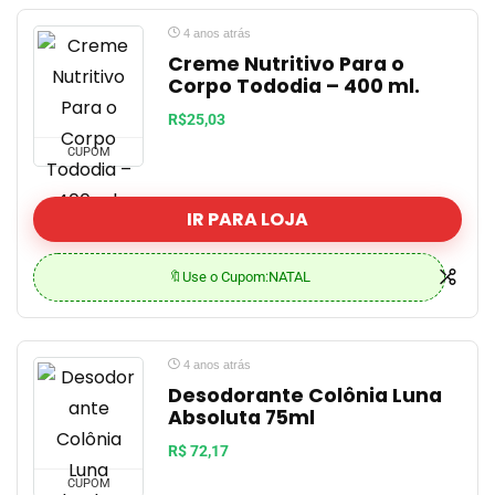
4 anos atrás
Creme Nutritivo Para o
Corpo Tododia – 400 ml.
R$25,03
CUPOM
IR PARA LOJA
🔖Use o Cupom:NATAL
4 anos atrás
Desodorante Colônia Luna
Absoluta 75ml
R$ 72,17
CUPOM