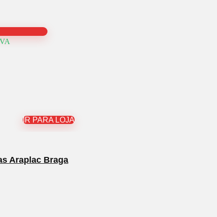
IVA
IR PARA LOJA
as Araplac Braga