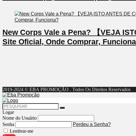
New Corps Vale a Pena? 【VEJA I
Site Oficial, Onde Comprar, Funcion
2019-2024 © EBA PROMOÇÃO . Todos Os Direitos Reservados
Logar
Nome do Usuário
Senha
Perdeu a Senha?
Lembrar-me