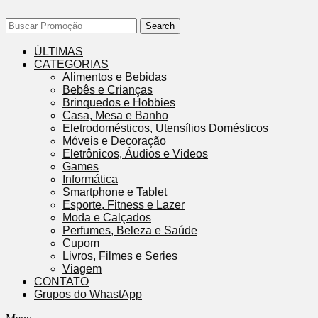
Search
ÚLTIMAS
CATEGORIAS
Alimentos e Bebidas
Bebês e Crianças
Brinquedos e Hobbies
Casa, Mesa e Banho
Eletrodomésticos, Utensílios Domésticos
Móveis e Decoração
Eletrônicos, Áudios e Videos
Games
Informática
Smartphone e Tablet
Esporte, Fitness e Lazer
Moda e Calçados
Perfumes, Beleza e Saúde
Cupom
Livros, Filmes e Series
Viagem
CONTATO
Grupos do WhastApp