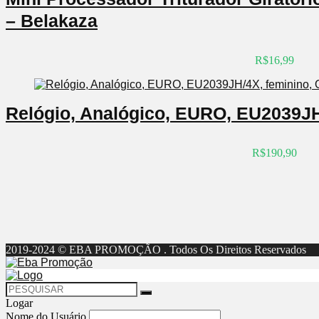
– Belakaza
R$16,99
Relógio, Analógico, EURO, EU2039JH
R$190,90
2019-2024 © EBA PROMOÇÃO . Todos Os Direitos Reservados
Logar
Nome do Usuário