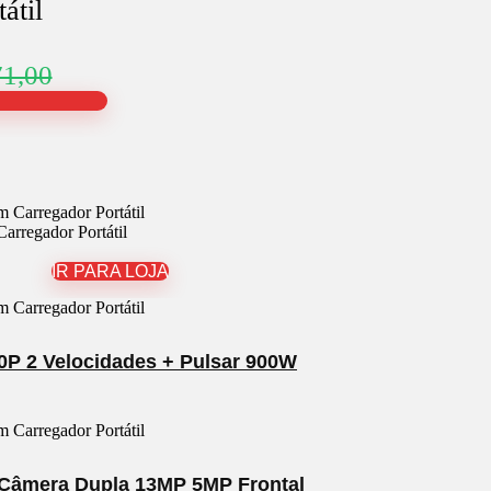
átil
1,00
rregador Portátil
IR PARA LOJA
00P 2 Velocidades + Pulsar 900W
 Câmera Dupla 13MP 5MP Frontal