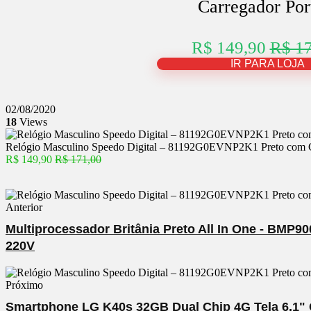
Carregador Port
R$ 149,90
R$ 17
IR PARA LOJA
02/08/2020
18
Views
Relógio Masculino Speedo Digital – 81192G0EVNP2K1 Preto com Ca
R$ 149,90
R$ 171,00
Anterior
Multiprocessador Britânia Preto All In One - BMP9
220V
Próximo
Smartphone LG K40s 32GB Dual Chip 4G Tela 6,1"