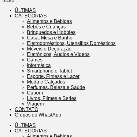
ÚLTIMAS
CATEGORIAS
Alimentos e Bebidas
Bebês e Crianças
Brinquedos e Hobbies
Casa, Mesa e Banho
Eletrodomésticos, Utensílios Domésticos
Móveis e Decoração
Eletrônicos, Áudios e Videos
Games
Informática
Smartphone e Tablet
Esporte, Fitness e Lazer
Moda e Calçados
Perfumes, Beleza e Saúde
Cupom
Livros, Filmes e Series
Viagem
CONTATO
Grupos do WhastApp
ÚLTIMAS
CATEGORIAS
Alimentos e Bebidas