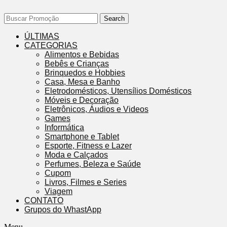
Search
ÚLTIMAS
CATEGORIAS
Alimentos e Bebidas
Bebês e Crianças
Brinquedos e Hobbies
Casa, Mesa e Banho
Eletrodomésticos, Utensílios Domésticos
Móveis e Decoração
Eletrônicos, Áudios e Videos
Games
Informática
Smartphone e Tablet
Esporte, Fitness e Lazer
Moda e Calçados
Perfumes, Beleza e Saúde
Cupom
Livros, Filmes e Series
Viagem
CONTATO
Grupos do WhastApp
Menu