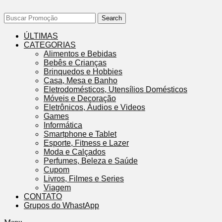
Search
ÚLTIMAS
CATEGORIAS
Alimentos e Bebidas
Bebês e Crianças
Brinquedos e Hobbies
Casa, Mesa e Banho
Eletrodomésticos, Utensílios Domésticos
Móveis e Decoração
Eletrônicos, Áudios e Videos
Games
Informática
Smartphone e Tablet
Esporte, Fitness e Lazer
Moda e Calçados
Perfumes, Beleza e Saúde
Cupom
Livros, Filmes e Series
Viagem
CONTATO
Grupos do WhastApp