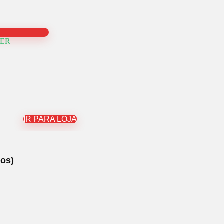
PER
IR PARA LOJA
tos)