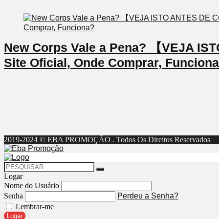
New Corps Vale a Pena? 【VEJA I
Site Oficial, Onde Comprar, Funcion
2019-2024 © EBA PROMOÇÃO . Todos Os Direitos Reservados
Logar
Nome do Usuário
Senha
Perdeu a Senha?
Lembrar-me
Logar