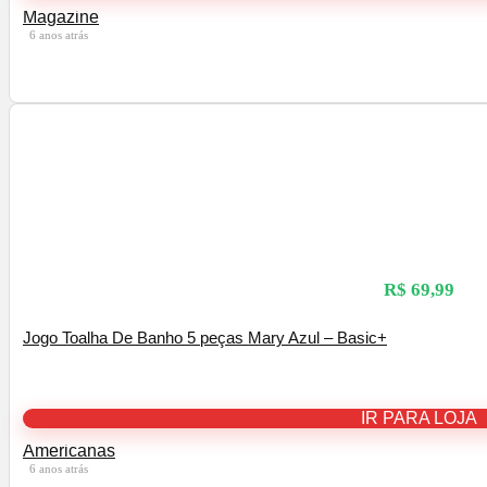
Magazine
6 anos atrás
R$ 69,99
Jogo Toalha De Banho 5 peças Mary Azul – Basic+
IR PARA LOJA
Americanas
6 anos atrás