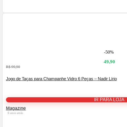
-50%
49,90
R$ 99,90
Jogo de Taças para Champanhe Vidro 6 Peças – Nadir Lírio
IR PARA LOJA
Magazine
6 anos atrás