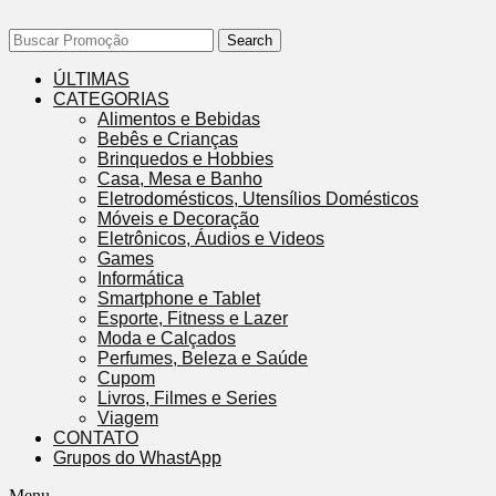
Search
ÚLTIMAS
CATEGORIAS
Alimentos e Bebidas
Bebês e Crianças
Brinquedos e Hobbies
Casa, Mesa e Banho
Eletrodomésticos, Utensílios Domésticos
Móveis e Decoração
Eletrônicos, Áudios e Videos
Games
Informática
Smartphone e Tablet
Esporte, Fitness e Lazer
Moda e Calçados
Perfumes, Beleza e Saúde
Cupom
Livros, Filmes e Series
Viagem
CONTATO
Grupos do WhastApp
Menu