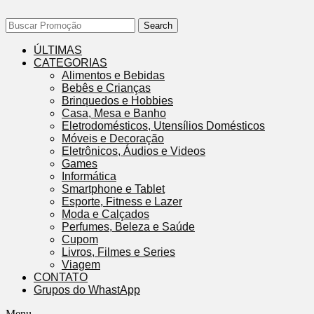
Search
ÚLTIMAS
CATEGORIAS
Alimentos e Bebidas
Bebês e Crianças
Brinquedos e Hobbies
Casa, Mesa e Banho
Eletrodomésticos, Utensílios Domésticos
Móveis e Decoração
Eletrônicos, Áudios e Videos
Games
Informática
Smartphone e Tablet
Esporte, Fitness e Lazer
Moda e Calçados
Perfumes, Beleza e Saúde
Cupom
Livros, Filmes e Series
Viagem
CONTATO
Grupos do WhastApp
Menu