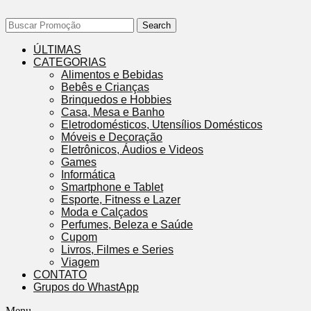
Search
ÚLTIMAS
CATEGORIAS
Alimentos e Bebidas
Bebês e Crianças
Brinquedos e Hobbies
Casa, Mesa e Banho
Eletrodomésticos, Utensílios Domésticos
Móveis e Decoração
Eletrônicos, Áudios e Videos
Games
Informática
Smartphone e Tablet
Esporte, Fitness e Lazer
Moda e Calçados
Perfumes, Beleza e Saúde
Cupom
Livros, Filmes e Series
Viagem
CONTATO
Grupos do WhastApp
Menu