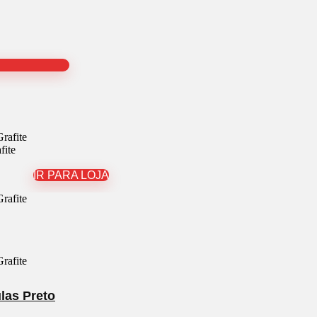
fite
IR PARA LOJA
las Preto