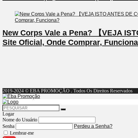
New Corps Vale a Pena? 【VEJA I
Site Oficial, Onde Comprar, Funcion
2019-2024 © EBA PROMOÇÃO . Todos Os Direitos Reservados
Logar
Nome do Usuário
Senha
Perdeu a Senha?
Lembrar-me