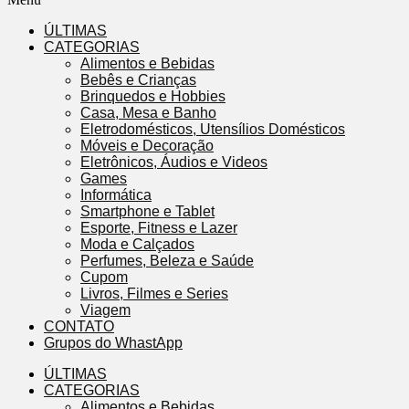
ÚLTIMAS
CATEGORIAS
Alimentos e Bebidas
Bebês e Crianças
Brinquedos e Hobbies
Casa, Mesa e Banho
Eletrodomésticos, Utensílios Domésticos
Móveis e Decoração
Eletrônicos, Áudios e Videos
Games
Informática
Smartphone e Tablet
Esporte, Fitness e Lazer
Moda e Calçados
Perfumes, Beleza e Saúde
Cupom
Livros, Filmes e Series
Viagem
CONTATO
Grupos do WhastApp
ÚLTIMAS
CATEGORIAS
Alimentos e Bebidas