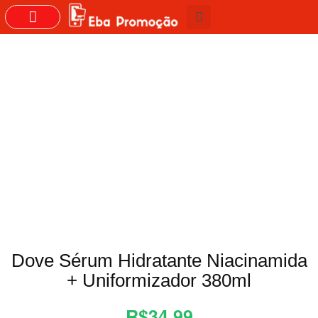
GRUPOS DO WHASTAPP
Dove Sérum Hidratante Niacinamida
+ Uniformizador 380ml
R$34,99