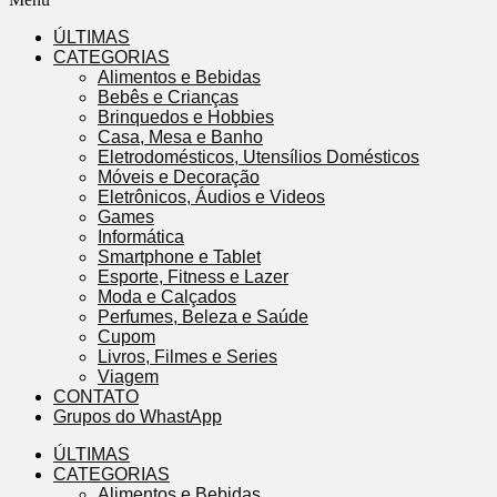
ÚLTIMAS
CATEGORIAS
Alimentos e Bebidas
Bebês e Crianças
Brinquedos e Hobbies
Casa, Mesa e Banho
Eletrodomésticos, Utensílios Domésticos
Móveis e Decoração
Eletrônicos, Áudios e Videos
Games
Informática
Smartphone e Tablet
Esporte, Fitness e Lazer
Moda e Calçados
Perfumes, Beleza e Saúde
Cupom
Livros, Filmes e Series
Viagem
CONTATO
Grupos do WhastApp
ÚLTIMAS
CATEGORIAS
Alimentos e Bebidas