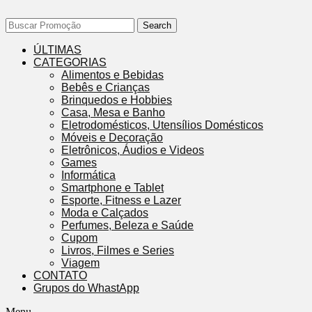
Search
ÚLTIMAS
CATEGORIAS
Alimentos e Bebidas
Bebês e Crianças
Brinquedos e Hobbies
Casa, Mesa e Banho
Eletrodomésticos, Utensílios Domésticos
Móveis e Decoração
Eletrônicos, Áudios e Videos
Games
Informática
Smartphone e Tablet
Esporte, Fitness e Lazer
Moda e Calçados
Perfumes, Beleza e Saúde
Cupom
Livros, Filmes e Series
Viagem
CONTATO
Grupos do WhastApp
Menu