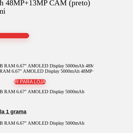
h 48MP+13MP CAM (preto)
mi
 RAM 6.67″ AMOLED Display 5000mAh 48MP+13MP CAM (preto) 
IR PARA LOJA
ala 1 grama