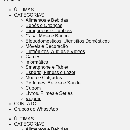
ÚLTIMAS
CATEGORIAS
Alimentos e Bebidas
Bebês e Crianças
Brinquedos e Hobbies
Casa, Mesa e Banho
Eletrodomésticos, Utensílios Domésticos
Móveis e Decoração
Eletrônicos, Áudios e Videos
Games
Informática
Smartphone e Tablet
Esporte, Fitness e Lazer
Moda e Calçados
Perfumes, Beleza e Saúde
Cupom
Livros, Filmes e Series
Viagem
CONTATO
Grupos do WhastApp
ÚLTIMAS
CATEGORIAS
Alimentos e Bebidas