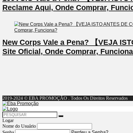
Reclame Aqui, Onde Comprar, Funci
New Corps Vale a Pena? 【VEJA I
Site Oficial, Onde Comprar, Funcion
2019-2024 © EBA PROMOÇÃO . Todos Os Direitos Reservados
Logar
Nome do Usuário
Senha
Perdeu a Senha?