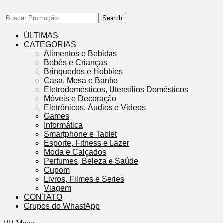
Search
ÚLTIMAS
CATEGORIAS
Alimentos e Bebidas
Bebês e Crianças
Brinquedos e Hobbies
Casa, Mesa e Banho
Eletrodomésticos, Utensílios Domésticos
Móveis e Decoração
Eletrônicos, Áudios e Videos
Games
Informática
Smartphone e Tablet
Esporte, Fitness e Lazer
Moda e Calçados
Perfumes, Beleza e Saúde
Cupom
Livros, Filmes e Series
Viagem
CONTATO
Grupos do WhastApp
Menu