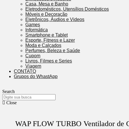
Casa, Mesa e Banho
Eletrodomésticos, Utensílios Domésticos
Móveis e Decoração
Eletrônicos, Áudios e Videos
Games
Informática
Smartphone e Tablet
Esporte, Fitness e Lazer
Moda e Calçados
Perfumes, Beleza e Saúde
Cupom
Livros, Filmes e Series
Viagem
CONTATO
Grupos do WhastApp
Search
Close
WAP FLOW TURBO Ventilador de C