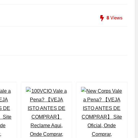
8
Views