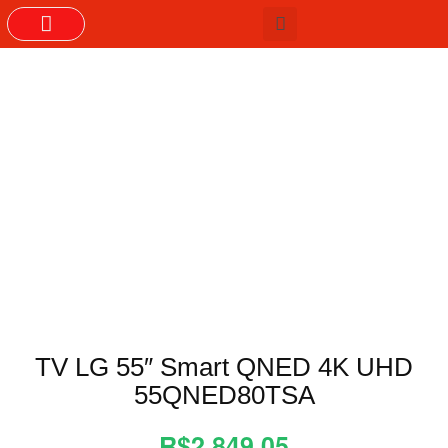
GRUPOS DO WHASTAPP
TV LG 55″ Smart QNED 4K UHD
55QNED80TSA
R$2.849,05