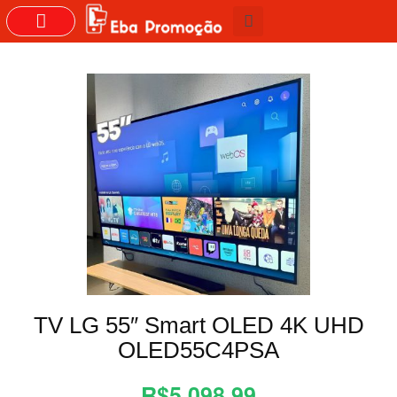
GRUPOS DO WHASTAPP
TV LG 55″ Smart OLED 4K UHD
OLED55C4PSA
R$5.098,99