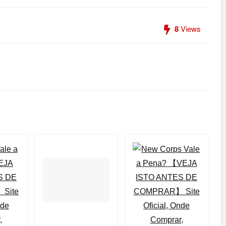
8
Views