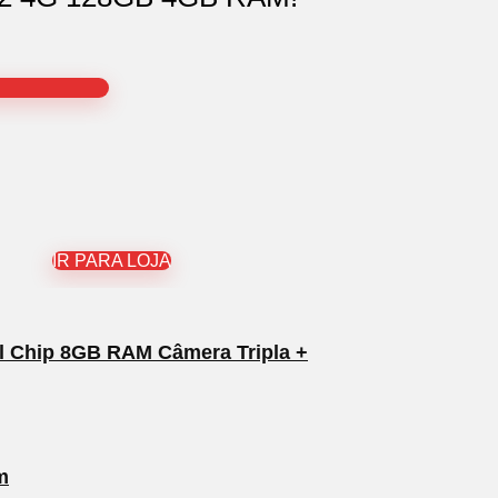
IR PARA LOJA
al Chip 8GB RAM Câmera Tripla +
m