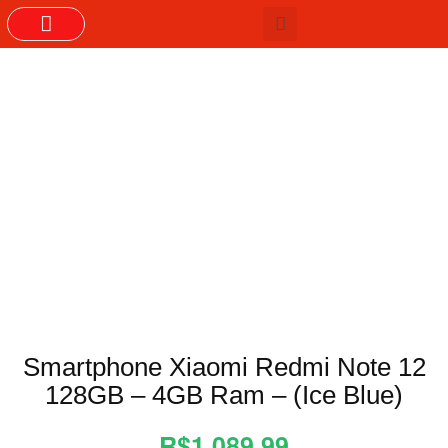
GRUPOS DO WHASTAPP
Smartphone Xiaomi Redmi Note 12
128GB – 4GB Ram – (Ice Blue)
R$1.089,99