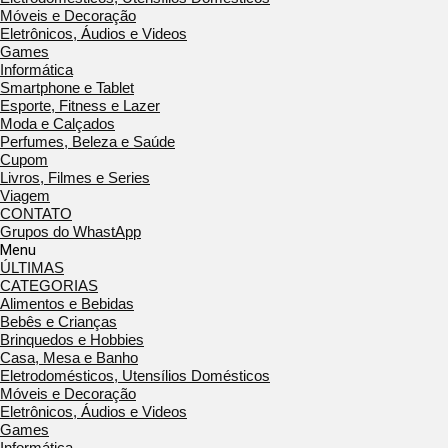
Móveis e Decoração
Eletrônicos, Áudios e Videos
Games
Informática
Smartphone e Tablet
Esporte, Fitness e Lazer
Moda e Calçados
Perfumes, Beleza e Saúde
Cupom
Livros, Filmes e Series
Viagem
CONTATO
Grupos do WhastApp
Menu
ÚLTIMAS
CATEGORIAS
Alimentos e Bebidas
Bebês e Crianças
Brinquedos e Hobbies
Casa, Mesa e Banho
Eletrodomésticos, Utensílios Domésticos
Móveis e Decoração
Eletrônicos, Áudios e Videos
Games
Informática