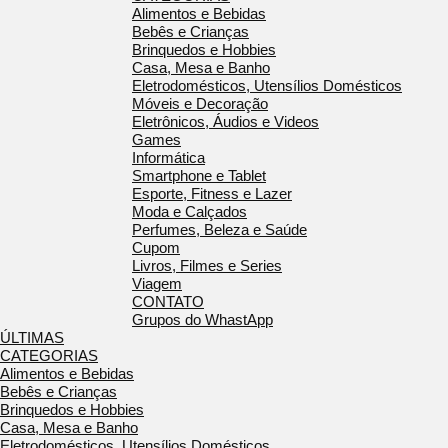
Alimentos e Bebidas
Bebês e Crianças
Brinquedos e Hobbies
Casa, Mesa e Banho
Eletrodomésticos, Utensílios Domésticos
Móveis e Decoração
Eletrônicos, Áudios e Videos
Games
Informática
Smartphone e Tablet
Esporte, Fitness e Lazer
Moda e Calçados
Perfumes, Beleza e Saúde
Cupom
Livros, Filmes e Series
Viagem
CONTATO
Grupos do WhastApp
ÚLTIMAS
CATEGORIAS
Alimentos e Bebidas
Bebês e Crianças
Brinquedos e Hobbies
Casa, Mesa e Banho
Eletrodomésticos, Utensílios Domésticos