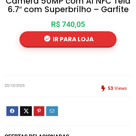
Camera 50MP com AI NFC Tela
6.7″ com Superbrilho – Garfite
R$ 740,05
IR PARA LOJA
20/10/2025
53
Views