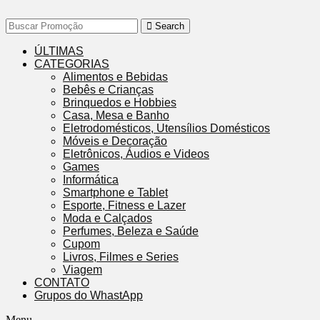
Search
ÚLTIMAS
CATEGORIAS
Alimentos e Bebidas
Bebês e Crianças
Brinquedos e Hobbies
Casa, Mesa e Banho
Eletrodomésticos, Utensílios Domésticos
Móveis e Decoração
Eletrônicos, Áudios e Videos
Games
Informática
Smartphone e Tablet
Esporte, Fitness e Lazer
Moda e Calçados
Perfumes, Beleza e Saúde
Cupom
Livros, Filmes e Series
Viagem
CONTATO
Grupos do WhastApp
Menu