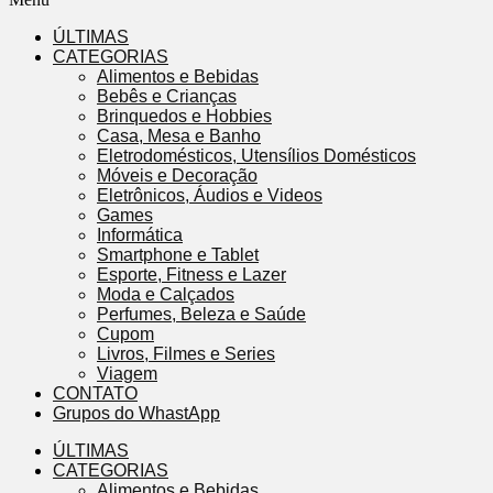
ÚLTIMAS
CATEGORIAS
Alimentos e Bebidas
Bebês e Crianças
Brinquedos e Hobbies
Casa, Mesa e Banho
Eletrodomésticos, Utensílios Domésticos
Móveis e Decoração
Eletrônicos, Áudios e Videos
Games
Informática
Smartphone e Tablet
Esporte, Fitness e Lazer
Moda e Calçados
Perfumes, Beleza e Saúde
Cupom
Livros, Filmes e Series
Viagem
CONTATO
Grupos do WhastApp
ÚLTIMAS
CATEGORIAS
Alimentos e Bebidas