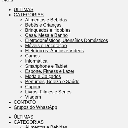
ÚLTIMAS
CATEGORIAS
Alimentos e Bebidas
Bebês e Crianças
Brinquedos e Hobbies
Casa, Mesa e Banho
Eletrodomésticos, Utensílios Domésticos
Móveis e Decoração
Eletrônicos, Áudios e Videos
Games
Informática
Smartphone e Tablet
Esporte, Fitness e Lazer
Moda e Calçados
Perfumes, Beleza e Saúde
Cupom
Livros, Filmes e Series
Viagem
CONTATO
Grupos do WhastApp
ÚLTIMAS
CATEGORIAS
Alimentos e Bebidas