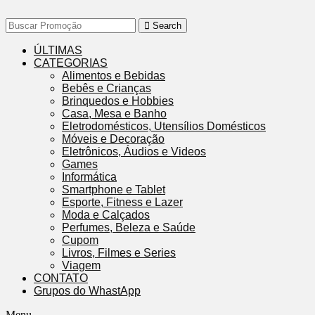
Search
ÚLTIMAS
CATEGORIAS
Alimentos e Bebidas
Bebês e Crianças
Brinquedos e Hobbies
Casa, Mesa e Banho
Eletrodomésticos, Utensílios Domésticos
Móveis e Decoração
Eletrônicos, Áudios e Videos
Games
Informática
Smartphone e Tablet
Esporte, Fitness e Lazer
Moda e Calçados
Perfumes, Beleza e Saúde
Cupom
Livros, Filmes e Series
Viagem
CONTATO
Grupos do WhastApp
Menu