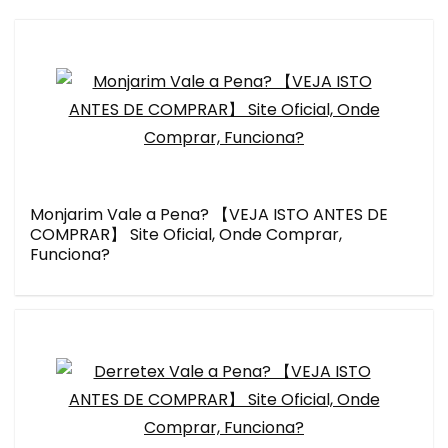
Monjarim Vale a Pena? 【VEJA ISTO ANTES DE
COMPRAR】 Site Oficial, Onde Comprar,
Funciona?