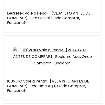
Derretex Vale a Pena? 【VEJA ISTO ANTES DE
COMPRAR】 Site Oficial, Onde Comprar,
Funciona?
100VCIO Vale a Pena? 【VEJA ISTO ANTES DE
COMPRAR】 Reclame Aqui, Onde Comprar,
Funciona?