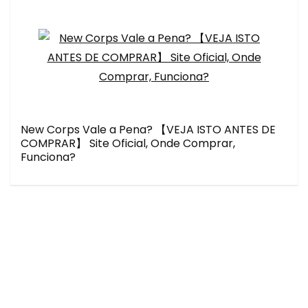
New Corps Vale a Pena? 【VEJA ISTO ANTES DE
COMPRAR】 Site Oficial, Onde Comprar,
Funciona?