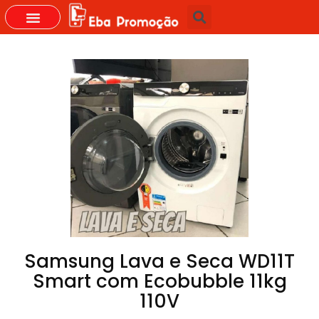
GRUPOS DO WHASTAPP
Samsung Lava e Seca WD11T
Smart com Ecobubble 11kg
110V