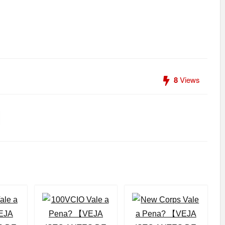
8
Views