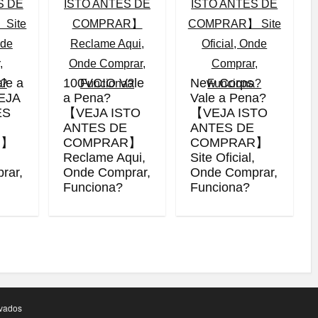
ale a
100VCIO Vale
New Corps
EJA
a Pena?
Vale a Pena?
ES
【VEJA ISTO
【VEJA ISTO
ANTES DE
ANTES DE
R】
COMPRAR】
COMPRAR】
,
Reclame Aqui,
Site Oficial,
rar,
Onde Comprar,
Onde Comprar,
Funciona?
Funciona?
vados