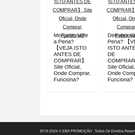
Monjarim Vale
Derretex V
a Pena?
Pena? 【V
【VEJA ISTO
ISTO ANT
ANTES DE
DE
COMPRAR】
COMPRA
Site Oficial,
Site Oficial
Onde Comprar,
Onde Comp
Funciona?
Funciona?
2019-2024 © EBA PROMOÇÃO . Todos Os Direitos Reser