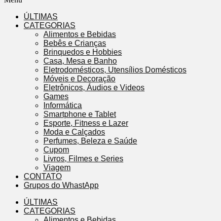
ÚLTIMAS
CATEGORIAS
Alimentos e Bebidas
Bebês e Crianças
Brinquedos e Hobbies
Casa, Mesa e Banho
Eletrodomésticos, Utensílios Domésticos
Móveis e Decoração
Eletrônicos, Áudios e Videos
Games
Informática
Smartphone e Tablet
Esporte, Fitness e Lazer
Moda e Calçados
Perfumes, Beleza e Saúde
Cupom
Livros, Filmes e Series
Viagem
CONTATO
Grupos do WhastApp
ÚLTIMAS
CATEGORIAS
Alimentos e Bebidas