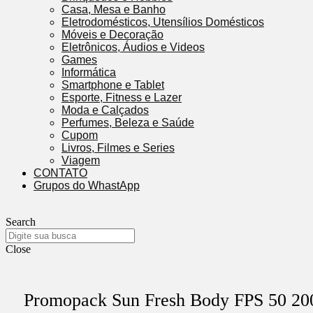
Casa, Mesa e Banho
Eletrodomésticos, Utensílios Domésticos
Móveis e Decoração
Eletrônicos, Áudios e Videos
Games
Informática
Smartphone e Tablet
Esporte, Fitness e Lazer
Moda e Calçados
Perfumes, Beleza e Saúde
Cupom
Livros, Filmes e Series
Viagem
CONTATO
Grupos do WhastApp
Search
Close
Promopack Sun Fresh Body FPS 50 2