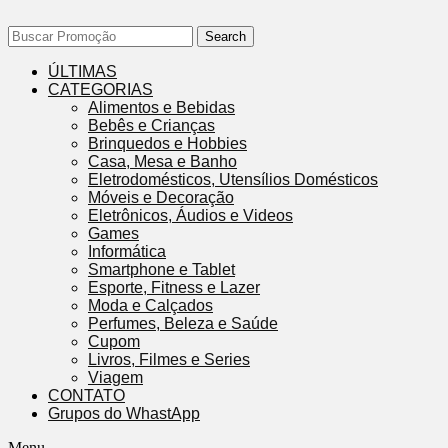
Search
ÚLTIMAS
CATEGORIAS
Alimentos e Bebidas
Bebês e Crianças
Brinquedos e Hobbies
Casa, Mesa e Banho
Eletrodomésticos, Utensílios Domésticos
Móveis e Decoração
Eletrônicos, Áudios e Videos
Games
Informática
Smartphone e Tablet
Esporte, Fitness e Lazer
Moda e Calçados
Perfumes, Beleza e Saúde
Cupom
Livros, Filmes e Series
Viagem
CONTATO
Grupos do WhastApp
Menu