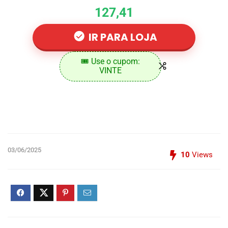
127,41
IR PARA LOJA
🎟️ Use o cupom:
VINTE
03/06/2025
10
Views