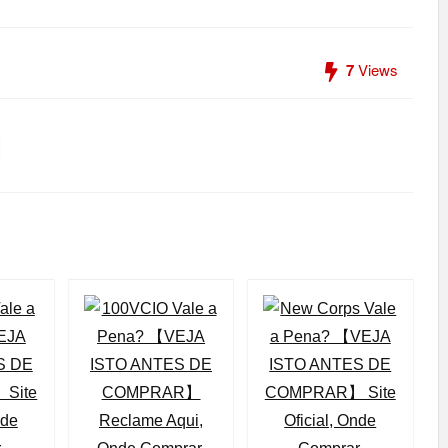
7
Views