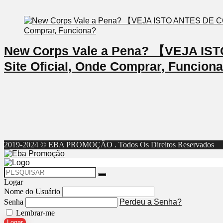
New Corps Vale a Pena? 【VEJA I
Site Oficial, Onde Comprar, Funcion
2019-2024 © EBA PROMOÇÃO . Todos Os Direitos Reservados
Logar
Nome do Usuário
Senha
Perdeu a Senha?
Lembrar-me
Logar