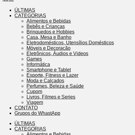
ÚLTIMAS
CATEGORIAS
Alimentos e Bebidas
Bebês e Crianças
Brinquedos e Hobbies
Casa, Mesa e Banho
Eletrodomésticos, Utensílios Domésticos
Móveis e Decoração
Eletrônicos, Áudios e Videos
Games
Informática
Smartphone e Tablet
Esporte, Fitness e Lazer
Moda e Calçados
Perfumes, Beleza e Saúde
Cupom
Livros, Filmes e Series
Viagem
CONTATO
Grupos do WhastApp
ÚLTIMAS
CATEGORIAS
Alimentos e Bebidas