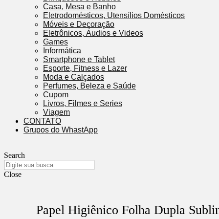
Casa, Mesa e Banho
Eletrodomésticos, Utensílios Domésticos
Móveis e Decoração
Eletrônicos, Áudios e Videos
Games
Informática
Smartphone e Tablet
Esporte, Fitness e Lazer
Moda e Calçados
Perfumes, Beleza e Saúde
Cupom
Livros, Filmes e Series
Viagem
CONTATO
Grupos do WhastApp
Search
Close
Papel Higiênico Folha Dupla Subli