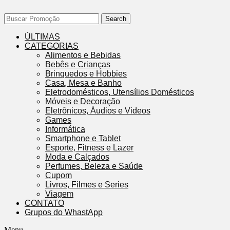
Search
ÚLTIMAS
CATEGORIAS
Alimentos e Bebidas
Bebês e Crianças
Brinquedos e Hobbies
Casa, Mesa e Banho
Eletrodomésticos, Utensílios Domésticos
Móveis e Decoração
Eletrônicos, Áudios e Videos
Games
Informática
Smartphone e Tablet
Esporte, Fitness e Lazer
Moda e Calçados
Perfumes, Beleza e Saúde
Cupom
Livros, Filmes e Series
Viagem
CONTATO
Grupos do WhastApp
Menu