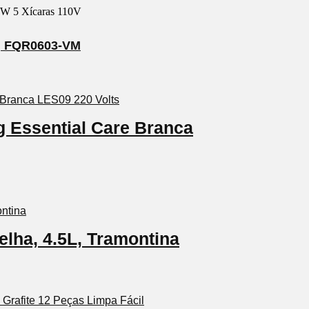
o, FQR0603-VM
g Essential Care Branca
lha, 4.5L, Tramontina