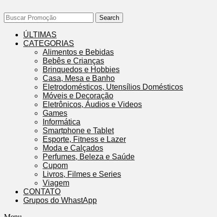
Search
ÚLTIMAS
CATEGORIAS
Alimentos e Bebidas
Bebês e Crianças
Brinquedos e Hobbies
Casa, Mesa e Banho
Eletrodomésticos, Utensílios Domésticos
Móveis e Decoração
Eletrônicos, Áudios e Videos
Games
Informática
Smartphone e Tablet
Esporte, Fitness e Lazer
Moda e Calçados
Perfumes, Beleza e Saúde
Cupom
Livros, Filmes e Series
Viagem
CONTATO
Grupos do WhastApp
Menu