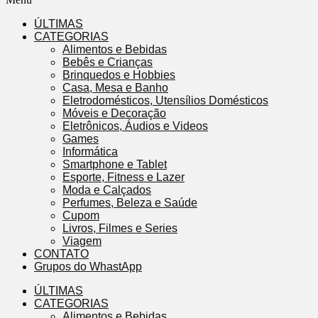
ÚLTIMAS
CATEGORIAS
Alimentos e Bebidas
Bebês e Crianças
Brinquedos e Hobbies
Casa, Mesa e Banho
Eletrodomésticos, Utensílios Domésticos
Móveis e Decoração
Eletrônicos, Áudios e Videos
Games
Informática
Smartphone e Tablet
Esporte, Fitness e Lazer
Moda e Calçados
Perfumes, Beleza e Saúde
Cupom
Livros, Filmes e Series
Viagem
CONTATO
Grupos do WhastApp
ÚLTIMAS
CATEGORIAS
Alimentos e Bebidas