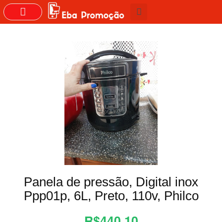
GRUPOS DO WHASTAPP
Panela de pressão, Digital inox
Ppp01p, 6L, Preto, 110v, Philco
R$440,10