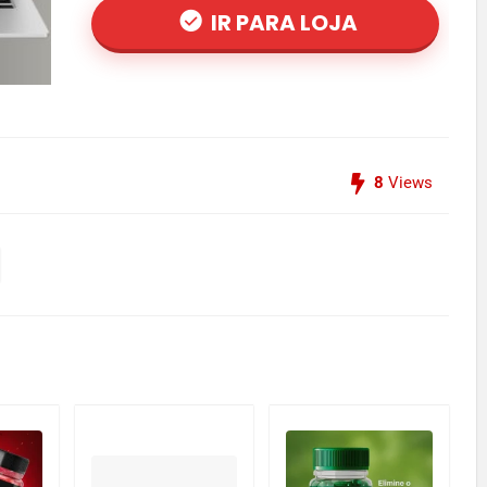
IR PARA LOJA
8
Views