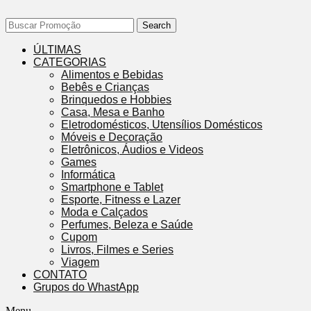
Search
ÚLTIMAS
CATEGORIAS
Alimentos e Bebidas
Bebês e Crianças
Brinquedos e Hobbies
Casa, Mesa e Banho
Eletrodomésticos, Utensílios Domésticos
Móveis e Decoração
Eletrônicos, Áudios e Videos
Games
Informática
Smartphone e Tablet
Esporte, Fitness e Lazer
Moda e Calçados
Perfumes, Beleza e Saúde
Cupom
Livros, Filmes e Series
Viagem
CONTATO
Grupos do WhastApp
Menu