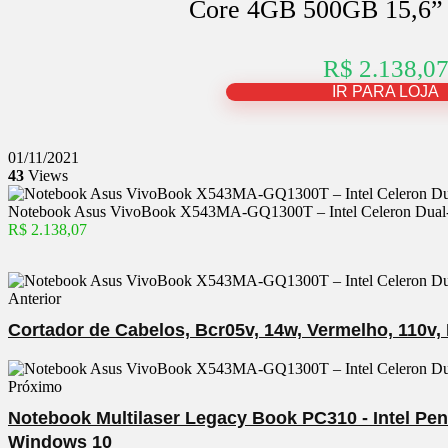
Core 4GB 500GB 15,6”
R$ 2.138,0
IR PARA LOJA
01/11/2021
43
Views
Notebook Asus VivoBook X543MA-GQ1300T – Intel Celeron Dua
R$ 2.138,07
Anterior
Cortador de Cabelos, Bcr05v, 14w, Vermelho, 110v, 
Próximo
Notebook Multilaser Legacy Book PC310 - Intel 
Windows 10