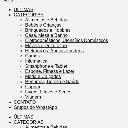
ÚLTIMAS
CATEGORIAS
Alimentos e Bebidas
Bebês e Crianças
Brinquedos e Hobbies
Casa, Mesa e Banho
Eletrodomésticos, Utensílios Domésticos
Móveis e Decoração
Eletrônicos, Áudios e Videos
Games
Informática
Smartphone e Tablet
Esporte, Fitness e Lazer
Moda e Calçados
Perfumes, Beleza e Saúde
Cupom
Livros, Filmes e Series
Viagem
CONTATO
Grupos do WhastApp
ÚLTIMAS
CATEGORIAS
Alimentos e Bebidas