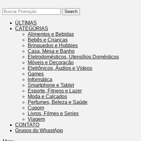
Search
ÚLTIMAS
CATEGORIAS
Alimentos e Bebidas
Bebês e Crianças
Brinquedos e Hobbies
Casa, Mesa e Banho
Eletrodomésticos, Utensílios Domésticos
Móveis e Decoração
Eletrônicos, Áudios e Videos
Games
Informática
Smartphone e Tablet
Esporte, Fitness e Lazer
Moda e Calçados
Perfumes, Beleza e Saúde
Cupom
Livros, Filmes e Series
Viagem
CONTATO
Grupos do WhastApp