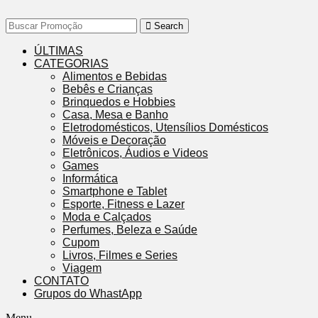
Search
ÚLTIMAS
CATEGORIAS
Alimentos e Bebidas
Bebês e Crianças
Brinquedos e Hobbies
Casa, Mesa e Banho
Eletrodomésticos, Utensílios Domésticos
Móveis e Decoração
Eletrônicos, Áudios e Videos
Games
Informática
Smartphone e Tablet
Esporte, Fitness e Lazer
Moda e Calçados
Perfumes, Beleza e Saúde
Cupom
Livros, Filmes e Series
Viagem
CONTATO
Grupos do WhastApp
Menu