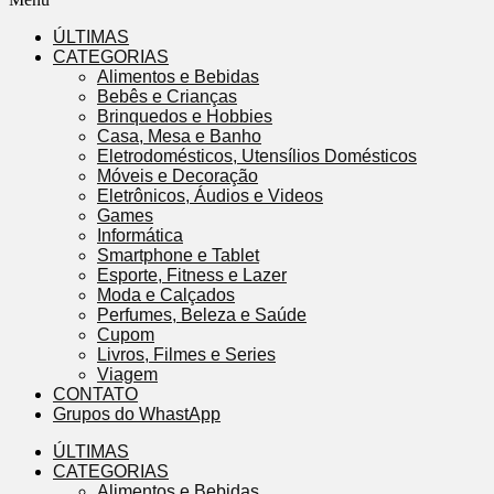
ÚLTIMAS
CATEGORIAS
Alimentos e Bebidas
Bebês e Crianças
Brinquedos e Hobbies
Casa, Mesa e Banho
Eletrodomésticos, Utensílios Domésticos
Móveis e Decoração
Eletrônicos, Áudios e Videos
Games
Informática
Smartphone e Tablet
Esporte, Fitness e Lazer
Moda e Calçados
Perfumes, Beleza e Saúde
Cupom
Livros, Filmes e Series
Viagem
CONTATO
Grupos do WhastApp
ÚLTIMAS
CATEGORIAS
Alimentos e Bebidas