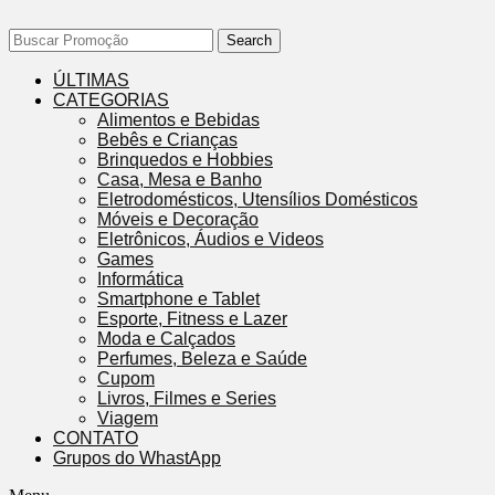
Search
ÚLTIMAS
CATEGORIAS
Alimentos e Bebidas
Bebês e Crianças
Brinquedos e Hobbies
Casa, Mesa e Banho
Eletrodomésticos, Utensílios Domésticos
Móveis e Decoração
Eletrônicos, Áudios e Videos
Games
Informática
Smartphone e Tablet
Esporte, Fitness e Lazer
Moda e Calçados
Perfumes, Beleza e Saúde
Cupom
Livros, Filmes e Series
Viagem
CONTATO
Grupos do WhastApp