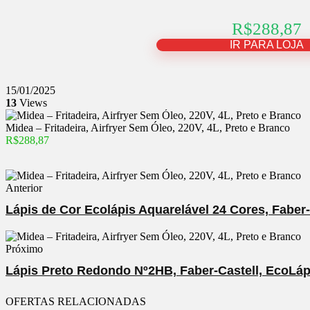
R$288,87
IR PARA LOJA
15/01/2025
13
Views
Midea – Fritadeira, Airfryer Sem Óleo, 220V, 4L, Preto e Branco
R$288,87
Anterior
Lápis de Cor Ecolápis Aquarelável 24 Cores, Faber-
Próximo
Lápis Preto Redondo Nº2HB, Faber-Castell, EcoLá
OFERTAS RELACIONADAS