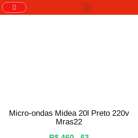
GRUPOS DO WHASTAPP
Micro-ondas Midea 20l Preto 220v
Mras22
R$ 460 , 53