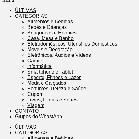
ÚLTIMAS
CATEGORIAS
Alimentos e Bebidas
Bebês e Crianças
Brinquedos e Hobbies
Casa, Mesa e Banho
Eletrodomésticos, Utensílios Domésticos
Móveis e Decoração
Eletrônicos, Áudios e Videos
Games
Informática
Smartphone e Tablet
Esporte, Fitness e Lazer
Moda e Calçados
Perfumes, Beleza e Saúde
Cupom
Livros, Filmes e Series
Viagem
CONTATO
Grupos do WhastApp
ÚLTIMAS
CATEGORIAS
Alimentos e Bebidas