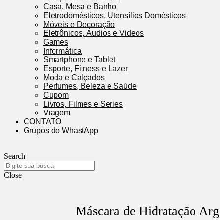
Casa, Mesa e Banho
Eletrodomésticos, Utensílios Domésticos
Móveis e Decoração
Eletrônicos, Áudios e Videos
Games
Informática
Smartphone e Tablet
Esporte, Fitness e Lazer
Moda e Calçados
Perfumes, Beleza e Saúde
Cupom
Livros, Filmes e Series
Viagem
CONTATO
Grupos do WhastApp
Search
Close
Máscara de Hidratação Arga