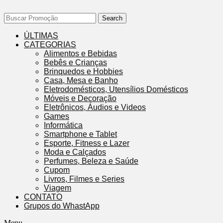
Search
ÚLTIMAS
CATEGORIAS
Alimentos e Bebidas
Bebês e Crianças
Brinquedos e Hobbies
Casa, Mesa e Banho
Eletrodomésticos, Utensílios Domésticos
Móveis e Decoração
Eletrônicos, Áudios e Videos
Games
Informática
Smartphone e Tablet
Esporte, Fitness e Lazer
Moda e Calçados
Perfumes, Beleza e Saúde
Cupom
Livros, Filmes e Series
Viagem
CONTATO
Grupos do WhastApp
Menu