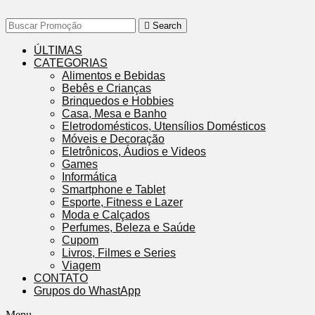
Search
ÚLTIMAS
CATEGORIAS
Alimentos e Bebidas
Bebês e Crianças
Brinquedos e Hobbies
Casa, Mesa e Banho
Eletrodomésticos, Utensílios Domésticos
Móveis e Decoração
Eletrônicos, Áudios e Videos
Games
Informática
Smartphone e Tablet
Esporte, Fitness e Lazer
Moda e Calçados
Perfumes, Beleza e Saúde
Cupom
Livros, Filmes e Series
Viagem
CONTATO
Grupos do WhastApp
Menu