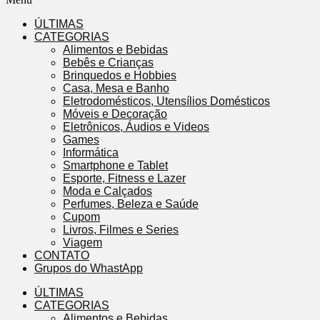
ÚLTIMAS
CATEGORIAS
Alimentos e Bebidas
Bebês e Crianças
Brinquedos e Hobbies
Casa, Mesa e Banho
Eletrodomésticos, Utensílios Domésticos
Móveis e Decoração
Eletrônicos, Áudios e Videos
Games
Informática
Smartphone e Tablet
Esporte, Fitness e Lazer
Moda e Calçados
Perfumes, Beleza e Saúde
Cupom
Livros, Filmes e Series
Viagem
CONTATO
Grupos do WhastApp
ÚLTIMAS
CATEGORIAS
Alimentos e Bebidas