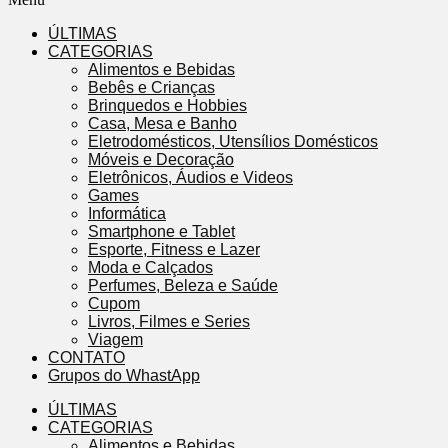
ÚLTIMAS
CATEGORIAS
Alimentos e Bebidas
Bebês e Crianças
Brinquedos e Hobbies
Casa, Mesa e Banho
Eletrodomésticos, Utensílios Domésticos
Móveis e Decoração
Eletrônicos, Áudios e Videos
Games
Informática
Smartphone e Tablet
Esporte, Fitness e Lazer
Moda e Calçados
Perfumes, Beleza e Saúde
Cupom
Livros, Filmes e Series
Viagem
CONTATO
Grupos do WhastApp
ÚLTIMAS
CATEGORIAS
Alimentos e Bebidas