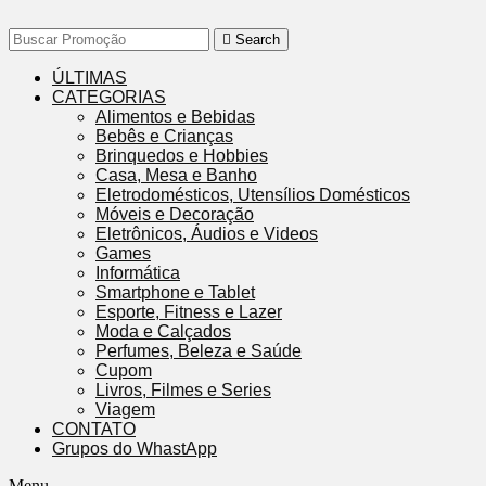
Search
ÚLTIMAS
CATEGORIAS
Alimentos e Bebidas
Bebês e Crianças
Brinquedos e Hobbies
Casa, Mesa e Banho
Eletrodomésticos, Utensílios Domésticos
Móveis e Decoração
Eletrônicos, Áudios e Videos
Games
Informática
Smartphone e Tablet
Esporte, Fitness e Lazer
Moda e Calçados
Perfumes, Beleza e Saúde
Cupom
Livros, Filmes e Series
Viagem
CONTATO
Grupos do WhastApp
Menu