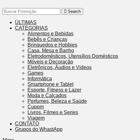
Search
ÚLTIMAS
CATEGORIAS
Alimentos e Bebidas
Bebês e Crianças
Brinquedos e Hobbies
Casa, Mesa e Banho
Eletrodomésticos, Utensílios Domésticos
Móveis e Decoração
Eletrônicos, Áudios e Videos
Games
Informática
Smartphone e Tablet
Esporte, Fitness e Lazer
Moda e Calçados
Perfumes, Beleza e Saúde
Cupom
Livros, Filmes e Series
Viagem
CONTATO
Grupos do WhastApp
Menu