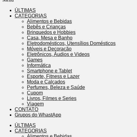
ÚLTIMAS
CATEGORIAS
Alimentos e Bebidas
Bebês e Crianças
Brinquedos e Hobbies
Casa, Mesa e Banho
Eletrodomésticos, Utensílios Domésticos
Móveis e Decoração
Eletrônicos, Áudios e Videos
Games
Informática
Smartphone e Tablet
Esporte, Fitness e Lazer
Moda e Calçados
Perfumes, Beleza e Saúde
Cupom
Livros, Filmes e Series
Viagem
CONTATO
Grupos do WhastApp
ÚLTIMAS
CATEGORIAS
Alimentos e Bebidas