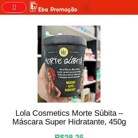
GRUPOS DO WHASTAPP
Lola Cosmetics Morte Súbita –
Máscara Super Hidratante, 450g
R$28,25