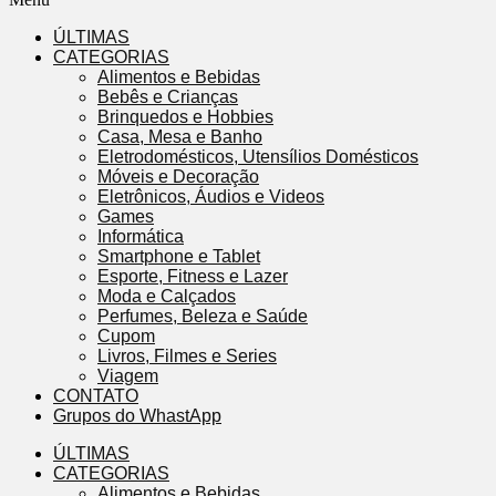
ÚLTIMAS
CATEGORIAS
Alimentos e Bebidas
Bebês e Crianças
Brinquedos e Hobbies
Casa, Mesa e Banho
Eletrodomésticos, Utensílios Domésticos
Móveis e Decoração
Eletrônicos, Áudios e Videos
Games
Informática
Smartphone e Tablet
Esporte, Fitness e Lazer
Moda e Calçados
Perfumes, Beleza e Saúde
Cupom
Livros, Filmes e Series
Viagem
CONTATO
Grupos do WhastApp
ÚLTIMAS
CATEGORIAS
Alimentos e Bebidas