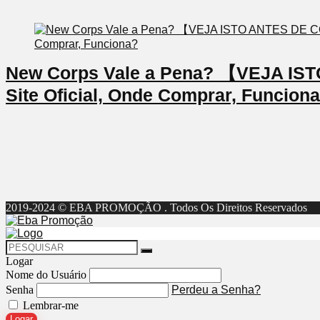
New Corps Vale a Pena? 【VEJA I
Site Oficial, Onde Comprar, Funcion
2019-2024 © EBA PROMOÇÃO . Todos Os Direitos Reservados
Logar
Nome do Usuário
Senha
Perdeu a Senha?
Lembrar-me
Logar