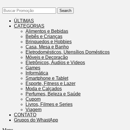
Search
ÚLTIMAS
CATEGORIAS
Alimentos e Bebidas
Bebês e Crianças
Brinquedos e Hobbies
Casa, Mesa e Banho
Eletrodomésticos, Utensílios Domésticos
Móveis e Decoração
Eletrônicos, Áudios e Videos
Games
Informática
Smartphone e Tablet
Esporte, Fitness e Lazer
Moda e Calçados
Perfumes, Beleza e Saúde
Cupom
Livros, Filmes e Series
Viagem
CONTATO
Grupos do WhastApp
Menu