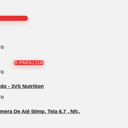
IR PARA LOJA
o - 3VS Nutrition
era De Até 50mp, Tela 6.7 , Nfc,