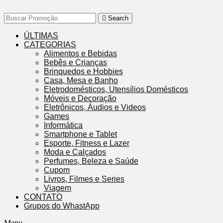
Search
ÚLTIMAS
CATEGORIAS
Alimentos e Bebidas
Bebês e Crianças
Brinquedos e Hobbies
Casa, Mesa e Banho
Eletrodomésticos, Utensílios Domésticos
Móveis e Decoração
Eletrônicos, Áudios e Videos
Games
Informática
Smartphone e Tablet
Esporte, Fitness e Lazer
Moda e Calçados
Perfumes, Beleza e Saúde
Cupom
Livros, Filmes e Series
Viagem
CONTATO
Grupos do WhastApp
Menu