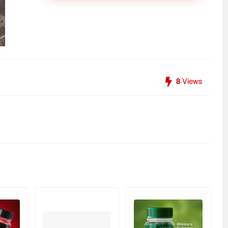
8
Views