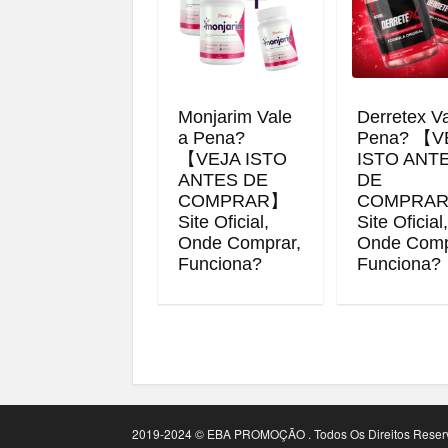
Monjarim Vale
Derretex V
a Pena?
Pena? 【V
【VEJA ISTO
ISTO ANT
ANTES DE
DE
COMPRAR】
COMPRA
Site Oficial,
Site Oficial
Onde Comprar,
Onde Comp
Funciona?
Funciona?
2019-2024 © EBA PROMOÇÃO . Todos Os Direitos Reser