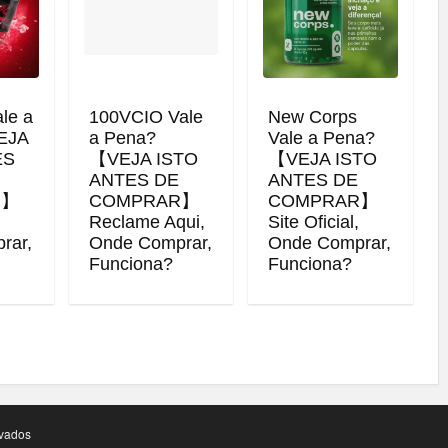
ale a
100VCIO Vale
New Corps
EJA
a Pena?
Vale a Pena?
ES
【VEJA ISTO
【VEJA ISTO
ANTES DE
ANTES DE
R】
COMPRAR】
COMPRAR】
,
Reclame Aqui,
Site Oficial,
rar,
Onde Comprar,
Onde Comprar,
Funciona?
Funciona?
vados